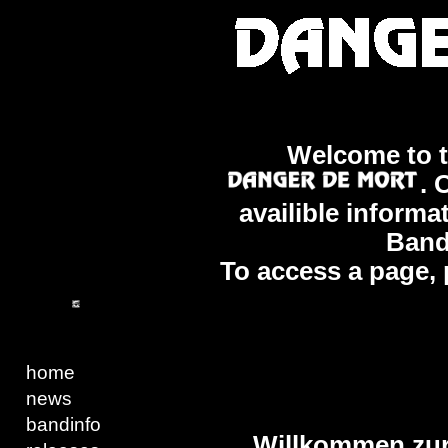
Welcome to th
. 
availible informa
Ban
To access a page, p
home
news
bandinfo
Willkommen zur 