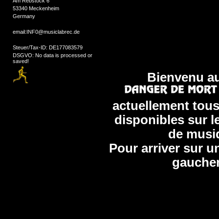
Am Rebstock 6
53340 Meckenheim
Germany
email:INF0@musiclabrec.de
Steuer/Tax-ID: DE177083579
DSGVO: No data is processed or
saved!
Bienvenu au 
actuellement tous
disponibles sur l
de musi
Pour arriver sur un
gauchem