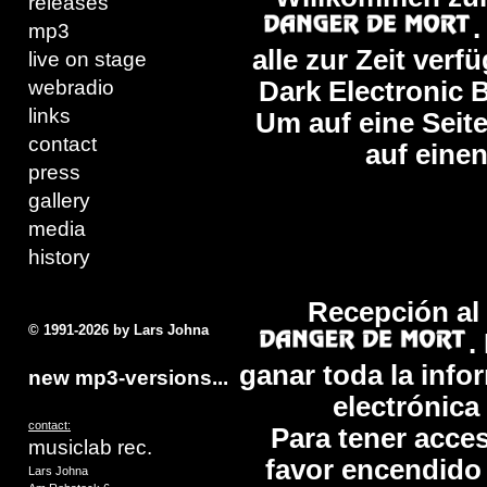
releases
.
mp3
alle zur Zeit ver
live on stage
webradio
Dark Electronic
links
Um auf eine Seite
contact
auf einen
press
gallery
media
history
Recepción al s
© 1991-2026 by Lars Johna
.
ganar toda la info
new mp3-versions...
electrónica
contact:
Para tener acce
musiclab rec.
favor encendido
Lars Johna